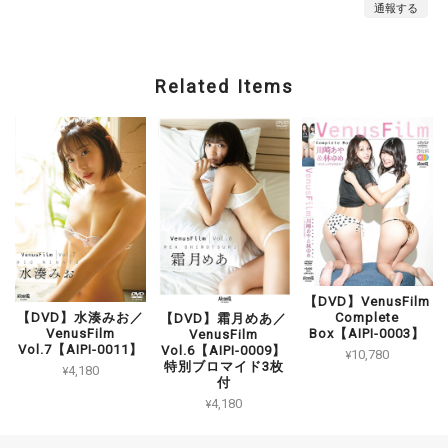
通報する
Related Items
【DVD】VenusFilm
Complete
【DVD】水湊みお／
【DVD】霜月めあ／
Box【AIPI-0003】
VenusFilm
VenusFilm
Vol.7【AIPI-0011】
Vol.6【AIPI-0009】
¥10,780
特別ブロマイド3枚
¥4,180
付
¥4,180