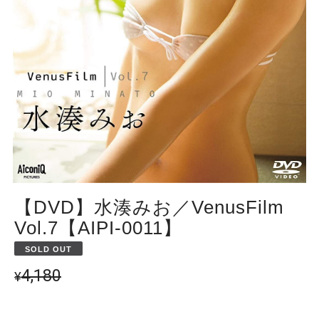
【DVD】水湊みお／VenusFilm
Vol.7【AIPI-0011】
SOLD OUT
4,180
¥