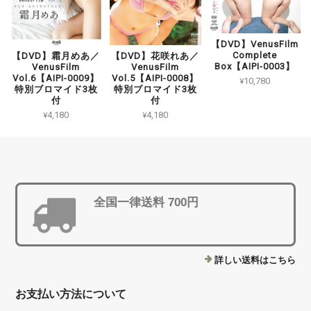
【DVD】VenusFilm
Complete
【DVD】花咲れあ／
【DVD】霜月めあ／
Box【AIPI-0003】
VenusFilm
VenusFilm
Vol.5【AIPI-0008】
Vol.6【AIPI-0009】
¥10,780
特別ブロマイド3枚
特別ブロマイド3枚
付
付
¥4,180
¥4,180
全国一律送料 700円
詳しい送料はこちら
お支払い方法について