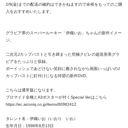
2/9(金)までの配送の確約はできかねますので余裕をもってのご購
入をおすすめいたします。
グラビア界のスーパールーキー「伊織いお」ちゃんの新作イメー
ジ。
二次元Jカップバストと引き締まった究極クビレの超造形美グラ
ビアをたっぷりと収録。
ボーイッシュであどけない笑顔に癒されながら画面いっぱいのJ
カップバストに釘付けになる待望の新作DVD。
こちらは通常版になります。
ブロマイド全種とA3ポスターが付くSpecial Verはこちら
https://ec.aiconiq.co.jp/items/80982412
タレント名：伊織いお（いおり いお）
生年月日：1998年8月13日