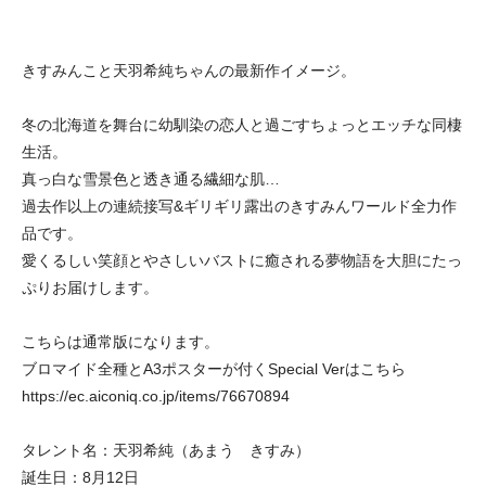
きすみんこと天羽希純ちゃんの最新作イメージ。
冬の北海道を舞台に幼馴染の恋人と過ごすちょっとエッチな同棲
生活。
真っ白な雪景色と透き通る繊細な肌…
過去作以上の連続接写&ギリギリ露出のきすみんワールド全力作
品です。
愛くるしい笑顔とやさしいバストに癒される夢物語を大胆にたっ
ぷりお届けします。
こちらは通常版になります。
ブロマイド全種とA3ポスターが付くSpecial Verはこちら
https://ec.aiconiq.co.jp/items/76670894
タレント名：天羽希純（あまう きすみ）
誕生日：8月12日