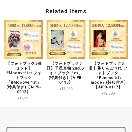
Related Items
【フォトブック5冊
【フォトブック5
【フォトブック5
セット】
冊】千星真穂 2nd.フ
冊】葵りんご 1st. フ
#Mooove!1st.フォ
ォトブック「ex」
ォトブック
トブック
(特典付き)【AIPB-
「Pomme à la
「#Mooove!1st」
0115】
mode」(特典付き)
(特典付き)【AIPB-
【AIPB-0117】
¥12,500
0112】
¥12,500
¥17,500