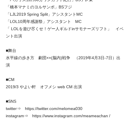
「橋本マナミのヨルサンポ」BSフジ
「LJL2019 Spring Split」アシスタントMC
「LOL10周年感謝祭」アシスタント MC
「 LOLを遊び尽くせ！ゲー人ギルドinサモナーズリフト」 イベ
ント出演
■舞台
水平線の歩き方 劇団××(脳内)戦争 （2019年4月3日-7日）出
演
■CM
2019/3 やよい軒 オフメシ web CM 出演
■SNS
twitter⇒
https://twitter.com/melomea030
instagram⇒
https://www.instagram.com/meameachan
/