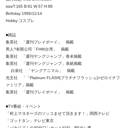
sizeT:165 B:81 W:57 H:88
Birthday:1995/11/14
Hobby:コスプレ
■雑誌
集英社 「週刊プレイボーイ」 掲載
男人?有限公司「FHM台湾」 掲載
集英社 「週刊ヤングジャンプ」巻末掲載
集英社 「週刊ヤングジャンプ」表紙掲載
白泉社 「ヤングアニマル」 掲載
光文社 「「Platinum FLASH[プラチナフラッシュ]×ゼロイチフ
ァミリア」掲載
集英社 「週刊プレイボーイ」 掲載
■TV番組・イベント
「村上マヨネーズのツッコませて頂きます！」関西テレビ
「ゴッドタン」テレビ東京
「バカリズムの30分ワンカット紀行」BSテレ東