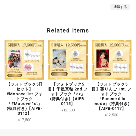
通報する
Related Items
【フォトブック5冊
【フォトブック5
【フォトブック5
セット】
冊】千星真穂 2nd.フ
冊】葵りんご 1st. フ
#Mooove!1st.フォ
ォトブック「ex」
ォトブック
トブック
(特典付き)【AIPB-
「Pomme à la
「#Mooove!1st」
0115】
mode」(特典付き)
(特典付き)【AIPB-
【AIPB-0117】
¥12,500
0112】
¥12,500
¥17,500