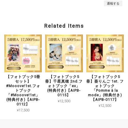
通報する
Related Items
【フォトブック5冊
【フォトブック5
【フォトブック5
セット】
冊】千星真穂 2nd.フ
冊】葵りんご 1st. フ
#Mooove!1st.フォ
ォトブック「ex」
ォトブック
トブック
(特典付き)【AIPB-
「Pomme à la
「#Mooove!1st」
0115】
mode」(特典付き)
(特典付き)【AIPB-
【AIPB-0117】
¥12,500
0112】
¥12,500
¥17,500