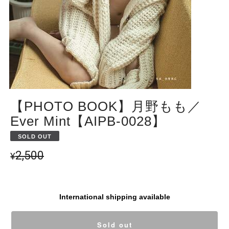
【PHOTO BOOK】月野もも／
Ever Mint【AIPB-0028】
SOLD OUT
2,500
¥
International shipping available
Sold out