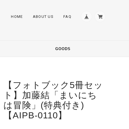
HOME
ABOUT US
FAQ
GOODS
【フォトブック5冊セッ
ト】加藤結「まいにち
は冒険」(特典付き)
【AIPB-0110】