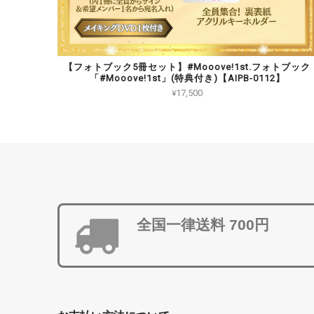
【フォトブック5冊セット】#Mooove!1st.フォトブック
「#Mooove!1st」(特典付き)【AIPB-0112】
¥17,500
全国一律送料 700円