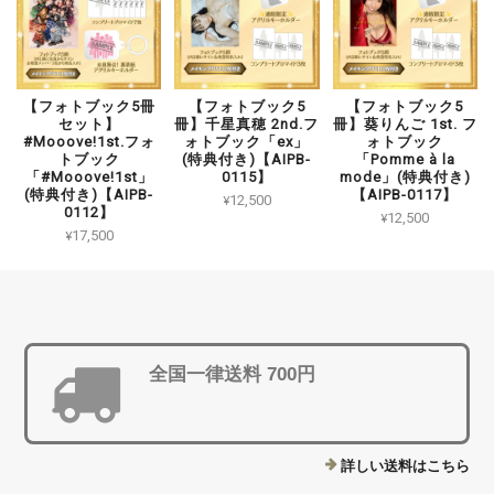
【フォトブック5冊
【フォトブック5
【フォトブック5
セット】
冊】千星真穂 2nd.フ
冊】葵りんご 1st. フ
#Mooove!1st.フォ
ォトブック「ex」
ォトブック
トブック
(特典付き)【AIPB-
「Pomme à la
「#Mooove!1st」
0115】
mode」(特典付き)
(特典付き)【AIPB-
【AIPB-0117】
¥12,500
0112】
¥12,500
¥17,500
全国一律送料 700円
詳しい送料はこちら